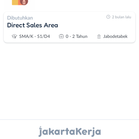
2 bulan lalu
Dibutuhkan
Direct Sales Area
SMA/K - S1/D4
0 - 2 Tahun
Jabodetabek
Administrasi
Bebas
Ahli
(Remote
Gizi
Work)
Ahli
Bekasi
Instagram
WhatsApp
Kecantikan
Bogor
Analis
Depok
X - Twitter
Telegram
/
Jakarta
Peneliti
Barat
Kanal Lainnya..
Animator
Jakarta