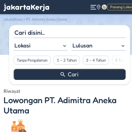
Pasang Loke
Gelap
JakartaKerja
>
PT. Adimitra Aneka Utama
Lokasi
Lulusan
Tanpa Pengalaman
1 – 2 Tahun
3 – 4 Tahun
5 Tahun L
Riwayat
Lowongan
PT. Adimitra Aneka
Utama