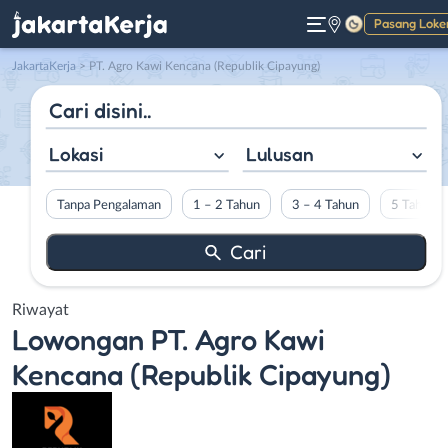
Pasang Loke
Gelap
JakartaKerja
>
PT. Agro Kawi Kencana (Republik Cipayung)
Lokasi
Lulusan
Tanpa Pengalaman
1 – 2 Tahun
3 – 4 Tahun
5 Tahun L
Riwayat
Lowongan
PT. Agro Kawi
Kencana (Republik Cipayung)