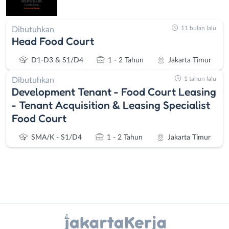
11 bulan lalu
Dibutuhkan
Head Food Court
D1-D3 & S1/D4
1 - 2 Tahun
Jakarta Timur
1 tahun lalu
Dibutuhkan
Development Tenant - Food Court Leasing
- Tenant Acquisition & Leasing Specialist
Food Court
SMA/K - S1/D4
1 - 2 Tahun
Jakarta Timur
Instagram
WhatsApp
Administrasi
Bebas
X - Twitter
Telegram
Ahli
(Remote
Gizi
Work)
Kanal Lainnya..