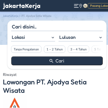
Pasang Loke
Gelap
JakartaKerja
>
PT. Ajodya Setia Wisata
Lokasi
Lulusan
Tanpa Pengalaman
1 – 2 Tahun
3 – 4 Tahun
5 Tahun L
Riwayat
Lowongan
PT. Ajodya Setia
Wisata