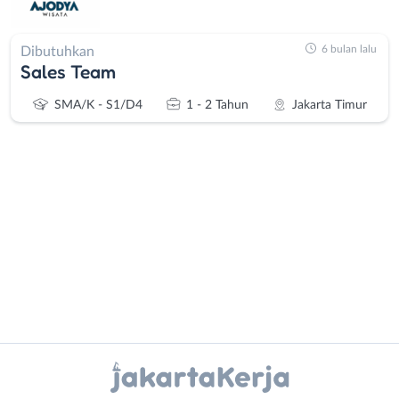
6 bulan lalu
Dibutuhkan
Sales Team
SMA/K - S1/D4
1 - 2 Tahun
Jakarta Timur
Administrasi
Bebas
Ahli
(Remote
Gizi
Work)
Ahli
Bekasi
Instagram
WhatsApp
Kecantikan
Bogor
Analis
Depok
X - Twitter
Telegram
/
Jakarta
Peneliti
Barat
Kanal Lainnya..
Animator
Jakarta