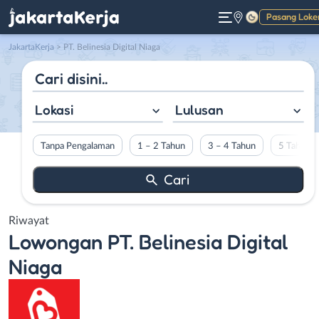
Pasang Loke
Gelap
JakartaKerja
>
PT. Belinesia Digital Niaga
Lokasi
Lulusan
Tanpa Pengalaman
1 – 2 Tahun
3 – 4 Tahun
5 Tahun L
Riwayat
Lowongan
PT. Belinesia Digital
Niaga