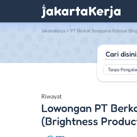
JakartaKerja
>
PT Berkat Sempurna Rahmat (Bright
Tanpa Pengal
Riwayat
Lowongan
PT Berk
(Brightness Produc