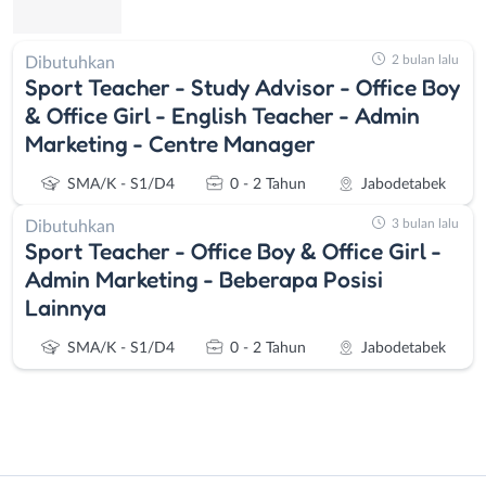
2 bulan lalu
Dibutuhkan
Sport Teacher - Study Advisor - Office Boy
& Office Girl - English Teacher - Admin
Marketing - Centre Manager
SMA/K - S1/D4
0 - 2 Tahun
Jabodetabek
3 bulan lalu
Dibutuhkan
Sport Teacher - Office Boy & Office Girl -
Admin Marketing - Beberapa Posisi
Lainnya
SMA/K - S1/D4
0 - 2 Tahun
Jabodetabek
Instagram
WhatsApp
Administrasi
Bebas