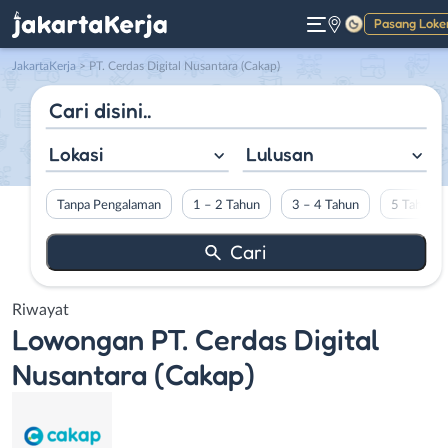
Pasang Loke
Gelap
JakartaKerja
>
PT. Cerdas Digital Nusantara (Cakap)
Lokasi
Lulusan
Tanpa Pengalaman
1 – 2 Tahun
3 – 4 Tahun
5 Tahun L
Riwayat
Lowongan
PT. Cerdas Digital
Nusantara (Cakap)