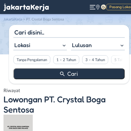
Pasang Loke
Gelap
JakartaKerja
>
PT. Crystal Boga Sentosa
Lokasi
Lulusan
Tanpa Pengalaman
1 – 2 Tahun
3 – 4 Tahun
5 Tahun L
Riwayat
Lowongan
PT. Crystal Boga
Sentosa