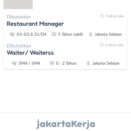
1 tahun lalu
Dibutuhkan
Restaurant Manager
D1-D3 & S1/D4
5 Tahun Lebih
Jakarta Selatan
1 tahun lalu
Dibutuhkan
Waiter/ Waiterss
SMA / SMK
0 - 2 Tahun
Jakarta Selatan
Instagram
WhatsApp
Administrasi
Bebas
Ahli
(Remote
X - Twitter
Telegram
Gizi
Work)
Ahli
Bekasi
Kanal Lainnya..
Kecantikan
Bogor