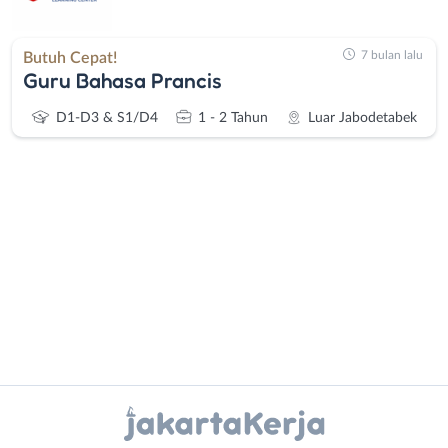
7 bulan lalu
Butuh Cepat!
Guru Bahasa Prancis
D1-D3 & S1/D4
1 - 2 Tahun
Luar Jabodetabek
Administrasi
Bebas
Ahli
(Remote
Gizi
Work)
Ahli
Bekasi
Instagram
WhatsApp
Kecantikan
Bogor
Analis
Depok
X - Twitter
Telegram
/
Jakarta
Peneliti
Barat
Kanal Lainnya..
Animator
Jakarta