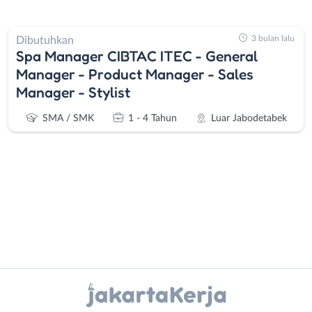
3 bulan lalu
Dibutuhkan
Spa Manager CIBTAC ITEC - General
Manager - Product Manager - Sales
Manager - Stylist
SMA / SMK
1 - 4 Tahun
Luar Jabodetabek
Administrasi
Bebas
Ahli
(Remote
Instagram
WhatsApp
Gizi
Work)
Ahli
Bekasi
X - Twitter
Telegram
Kecantikan
Bogor
Analis
Depok
Kanal Lainnya..
/
Jakarta