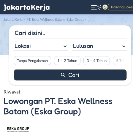
Pasang Loke
Gelap
JakartaKerja
>
PT. Eska Wellness Batam (Eska Group)
Lokasi
Lulusan
Tanpa Pengalaman
1 – 2 Tahun
3 – 4 Tahun
5 Tahun L
Riwayat
Lowongan
PT. Eska Wellness
Batam (Eska Group)