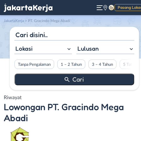
Pasang Loke
Gelap
JakartaKerja
>
PT. Gracindo Mega Abadi
Lokasi
Lulusan
Tanpa Pengalaman
1 – 2 Tahun
3 – 4 Tahun
5 Tahun L
Riwayat
Lowongan
PT. Gracindo Mega
Abadi