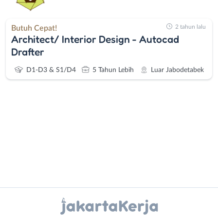
2 tahun lalu
Butuh Cepat!
Architect/ Interior Design - Autocad
Drafter
D1-D3 & S1/D4
5 Tahun Lebih
Luar Jabodetabek
Administrasi
Bebas
Ahli
(Remote
Gizi
Work)
Instagram
WhatsApp
Ahli
Bekasi
Kecantikan
Bogor
X - Twitter
Telegram
Analis
Depok
/
Jakarta
Kanal Lainnya..
Peneliti
Barat