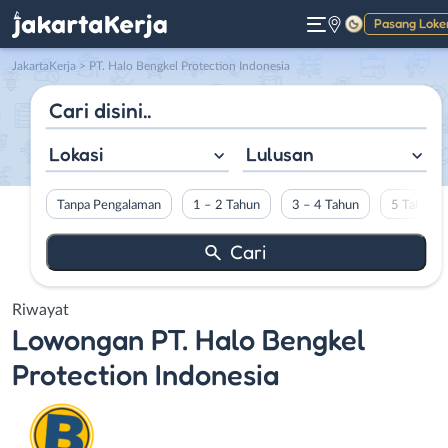
Pasang Loke
Gelap
JakartaKerja
>
PT. Halo Bengkel Protection Indonesia
Lokasi
Lulusan
Tanpa Pengalaman
1 – 2 Tahun
3 – 4 Tahun
5 Tahun L
Riwayat
Lowongan
PT. Halo Bengkel
Protection Indonesia