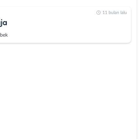
11 bulan lalu
ja
abek