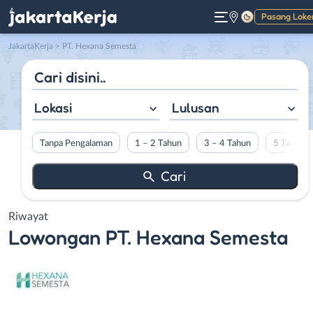
Pasang Loke
Gelap
JakartaKerja
>
PT. Hexana Semesta
Lokasi
Lulusan
Tanpa Pengalaman
1 – 2 Tahun
3 – 4 Tahun
5 Tahun L
Riwayat
Lowongan
PT. Hexana Semesta