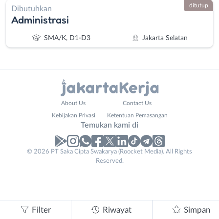
ditutup
Dibutuhkan
Administrasi
SMA/K, D1-D3
Jakarta Selatan
Administrasi
Bebas
About Us
Contact Us
Ahli
(Remote
Kebijakan Privasi
Ketentuan Pemasangan
Gizi
Work)
Temukan kami di
Ahli
Bekasi
Kecantikan
Bogor
© 2026 PT Saka Cipta Swakarya (Roocket Media). All Rights
Analis
Depok
Reserved.
/
Jakarta
Peneliti
Barat
Animator
Jakarta
Apoteker
Pusat
Filter
Riwayat
Simpan
Arsitek
Jakarta