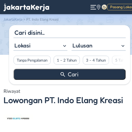
Pasang Loke
Gelap
JakartaKerja
>
PT. Indo Elang Kreasi
Lokasi
Lulusan
Tanpa Pengalaman
1 – 2 Tahun
3 – 4 Tahun
5 Tahun L
Riwayat
Lowongan
PT. Indo Elang Kreasi