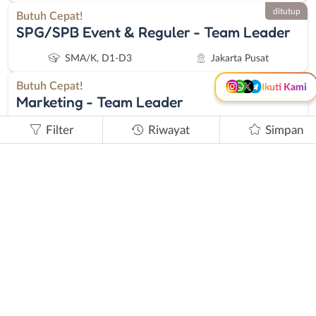
X - Twitter
Telegram
ditutup
Butuh Cepat!
SPG/SPB Event & Reguler - Team Leader
Kanal Lainnya..
SMA/K, D1-D3
Jakarta Pusat
ditutup
Butuh Cepat!
Ikuti Kami
Marketing - Team Leader
SMA/K, D1-D3
Jabodetabek
Filter
Riwayat
Simpan
4 tahun lalu
Dibutuhkan
SPG/SPB Regular Jakarta Area
SMA/K, D1-D3
Jabodetabek
5 tahun lalu
Dibutuhkan
SPG - SPB
SMA/K, D1-D3
Jabodetabek
5 tahun lalu
Dibutuhkan
SPG/B - Team Leader