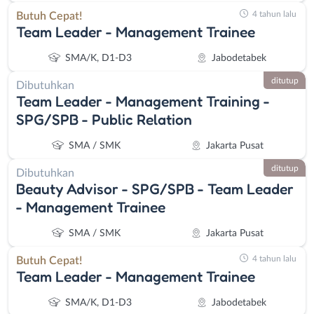
4 tahun lalu
Butuh Cepat!
Team Leader - Management Trainee
SMA/K, D1-D3
Jabodetabek
ditutup
Dibutuhkan
Team Leader - Management Training -
SPG/SPB - Public Relation
SMA / SMK
Jakarta Pusat
ditutup
Dibutuhkan
Beauty Advisor - SPG/SPB - Team Leader
- Management Trainee
SMA / SMK
Jakarta Pusat
4 tahun lalu
Butuh Cepat!
Team Leader - Management Trainee
Instagram
WhatsApp
SMA/K, D1-D3
Jabodetabek