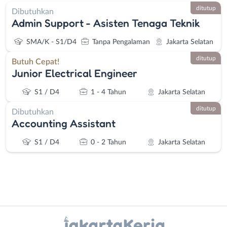
ditutup
Dibutuhkan
Admin Support - Asisten Tenaga Teknik
SMA/K - S1/D4
Tanpa Pengalaman
Jakarta Selatan
ditutup
Butuh Cepat!
Junior Electrical Engineer
S1 / D4
1 - 4 Tahun
Jakarta Selatan
ditutup
Dibutuhkan
Accounting Assistant
S1 / D4
0 - 2 Tahun
Jakarta Selatan
Instagram
WhatsApp
Administrasi
Bebas
X - Twitter
Telegram
Ahli
(Remote