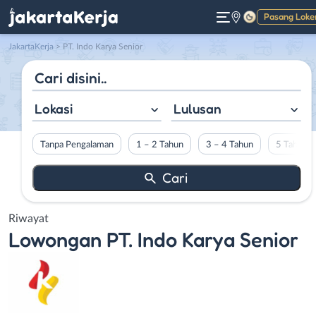
Pasang Loke
Gelap
JakartaKerja
>
PT. Indo Karya Senior
Lokasi
Lulusan
Tanpa Pengalaman
1 – 2 Tahun
3 – 4 Tahun
5 Tahun L
Riwayat
Lowongan
PT. Indo Karya Senior