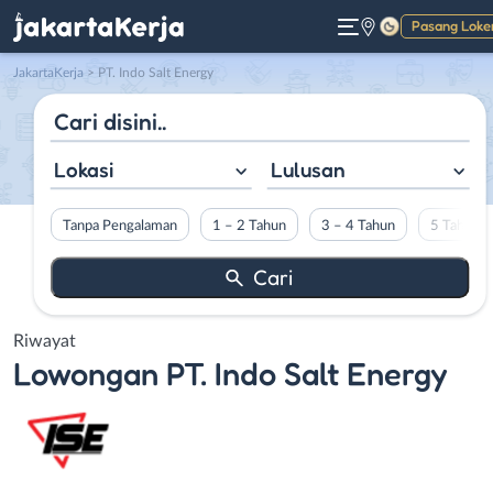
Pasang Loke
Gelap
JakartaKerja
>
PT. Indo Salt Energy
Lokasi
Lulusan
Tanpa Pengalaman
1 – 2 Tahun
3 – 4 Tahun
5 Tahun L
Riwayat
Lowongan
PT. Indo Salt Energy