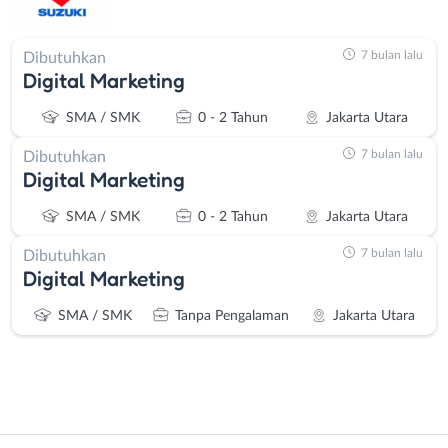
7 bulan lalu
Dibutuhkan
Digital Marketing
SMA / SMK
0 - 2 Tahun
Jakarta Utara
7 bulan lalu
Dibutuhkan
Digital Marketing
SMA / SMK
0 - 2 Tahun
Jakarta Utara
7 bulan lalu
Dibutuhkan
Digital Marketing
SMA / SMK
Tanpa Pengalaman
Jakarta Utara
Instagram
WhatsApp
Administrasi
Bebas
X - Twitter
Telegram