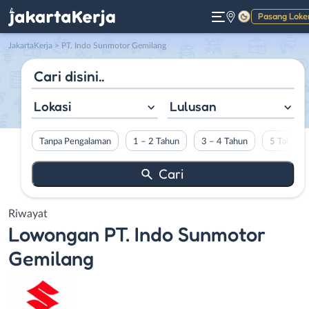
Pasang Loke
Gelap
JakartaKerja
>
PT. Indo Sunmotor Gemilang
Lokasi
Lulusan
Tanpa Pengalaman
1 – 2 Tahun
3 – 4 Tahun
5 Tahun L
Riwayat
Lowongan
PT. Indo Sunmotor
Gemilang