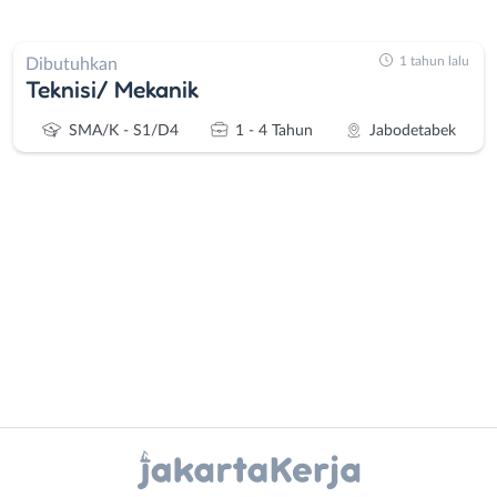
1 tahun lalu
Dibutuhkan
Teknisi/ Mekanik
SMA/K - S1/D4
1 - 4 Tahun
Jabodetabek
Administrasi
Bebas
Ahli
(Remote
Gizi
Work)
Ahli
Bekasi
Instagram
WhatsApp
Kecantikan
Bogor
Analis
Depok
X - Twitter
Telegram
/
Jakarta
Peneliti
Barat
Kanal Lainnya..
Animator
Jakarta