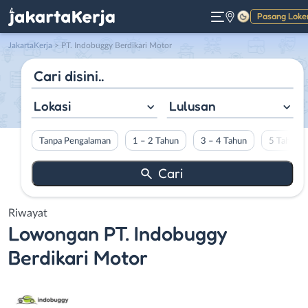
Pasang Loke
Gelap
JakartaKerja
>
PT. Indobuggy Berdikari Motor
Lokasi
Lulusan
Tanpa Pengalaman
1 – 2 Tahun
3 – 4 Tahun
5 Tahun L
Riwayat
Lowongan
PT. Indobuggy
Berdikari Motor