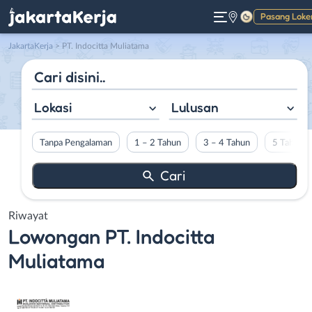
Pasang Loke
Gelap
JakartaKerja
>
PT. Indocitta Muliatama
Lokasi
Lulusan
Tanpa Pengalaman
1 – 2 Tahun
3 – 4 Tahun
5 Tahun L
Riwayat
Lowongan
PT. Indocitta
Muliatama