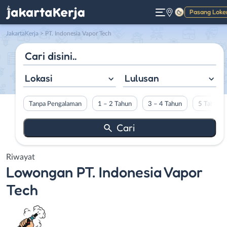
Pasang Loke
Gelap
JakartaKerja
>
PT. Indonesia Vapor Tech
Lokasi
Lulusan
Tanpa Pengalaman
1 – 2 Tahun
3 – 4 Tahun
5 Tahun L
Riwayat
Lowongan
PT. Indonesia Vapor
Tech