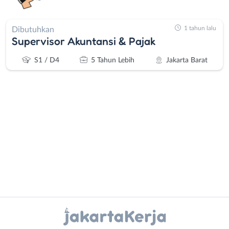
1 tahun lalu
Dibutuhkan
Supervisor Akuntansi & Pajak
S1 / D4
5 Tahun Lebih
Jakarta Barat
Administrasi
Bebas
Ahli
(Remote
Gizi
Work)
Ahli
Bekasi
Instagram
WhatsApp
Kecantikan
Bogor
Analis
Depok
X - Twitter
Telegram
/
Jakarta
Peneliti
Barat
Kanal Lainnya..
Animator
Jakarta