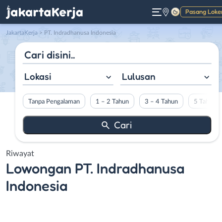
Pasang Loke
Gelap
JakartaKerja
>
PT. Indradhanusa Indonesia
Lokasi
Lulusan
Tanpa Pengalaman
1 – 2 Tahun
3 – 4 Tahun
5 Tahun L
Riwayat
Lowongan
PT. Indradhanusa
Indonesia