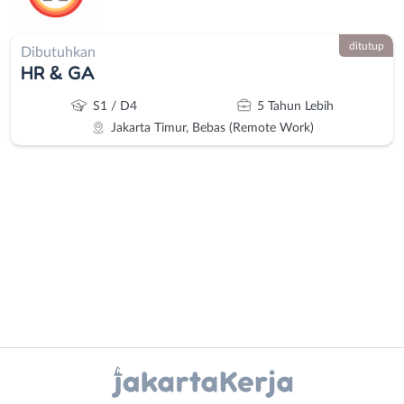
ditutup
Dibutuhkan
HR & GA
S1 / D4
5 Tahun Lebih
Jakarta Timur, Bebas (Remote Work)
Administrasi
Bebas
Ahli
(Remote
Gizi
Work)
Instagram
WhatsApp
Ahli
Bekasi
Kecantikan
Bogor
X - Twitter
Telegram
Analis
Depok
/
Jakarta
Kanal Lainnya..
Peneliti
Barat