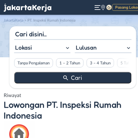
Pasang Loke
Gelap
JakartaKerja
>
PT. Inspeksi Rumah Indonesia
Lokasi
Lulusan
Tanpa Pengalaman
1 – 2 Tahun
3 – 4 Tahun
5 Tahun L
Riwayat
Lowongan
PT. Inspeksi Rumah
Indonesia