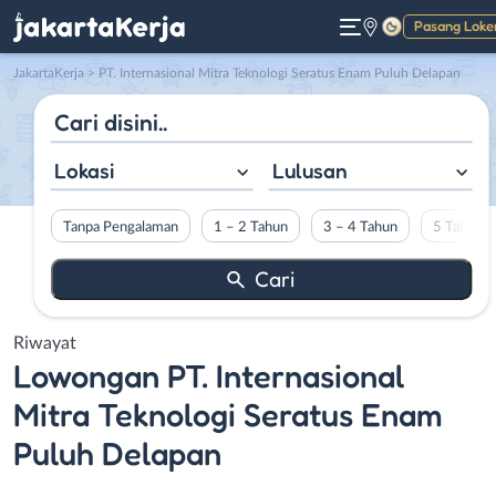
Pasang Loke
Gelap
JakartaKerja
>
PT. Internasional Mitra Teknologi Seratus Enam Puluh Delapan
Lokasi
Lulusan
Tanpa Pengalaman
1 – 2 Tahun
3 – 4 Tahun
5 Tahun L
Riwayat
Lowongan
PT. Internasional
Mitra Teknologi Seratus Enam
Puluh Delapan