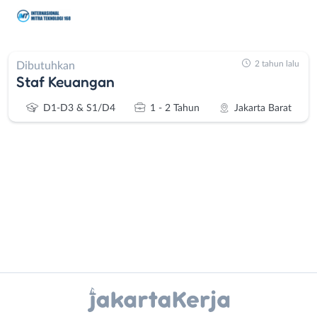
2 tahun lalu
Dibutuhkan
Staf Keuangan
D1-D3 & S1/D4
1 - 2 Tahun
Jakarta Barat
Administrasi
Bebas
Ahli
(Remote
Gizi
Work)
Instagram
WhatsApp
Ahli
Bekasi
Kecantikan
Bogor
X - Twitter
Telegram
Analis
Depok
/
Jakarta
Kanal Lainnya..
Peneliti
Barat