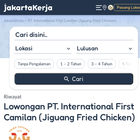
Pasang Loke
Gelap
JakartaKerja
>
PT. International First Camilan (Jiguang Fried Chicken)
Lokasi
Lulusan
Tanpa Pengalaman
1 – 2 Tahun
3 – 4 Tahun
5 Tahun L
Riwayat
Lowongan
PT. International First
Camilan (Jiguang Fried Chicken)