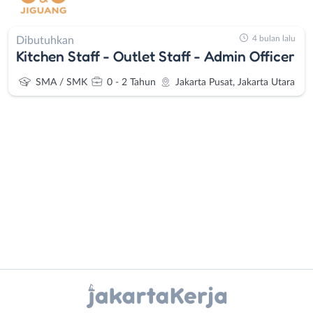
4 bulan lalu
Dibutuhkan
Kitchen Staff - Outlet Staff - Admin Officer
SMA / SMK
0 - 2 Tahun
Jakarta Pusat, Jakarta Utara
Administrasi
Bebas
Ahli
(Remote
Gizi
Work)
Ahli
Bekasi
Instagram
WhatsApp
Kecantikan
Bogor
Analis
Depok
X - Twitter
Telegram
/
Jakarta
Peneliti
Barat
Kanal Lainnya..
Animator
Jakarta