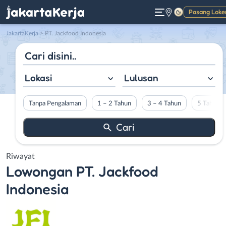
Pasang Loke
Gelap
JakartaKerja
>
PT. Jackfood Indonesia
Lokasi
Lulusan
Tanpa Pengalaman
1 – 2 Tahun
3 – 4 Tahun
5 Tahun L
Riwayat
Lowongan
PT. Jackfood
Indonesia