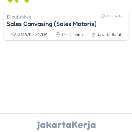
4 bulan lalu
Dibutuhkan
Sales Canvasing (Sales Motoris)
SMA/K - S1/D4
0 - 2 Tahun
Jakarta Barat
Administrasi
Bebas
Ahli
(Remote
Gizi
Work)
Ahli
Bekasi
Instagram
WhatsApp
Kecantikan
Bogor
Analis
Depok
X - Twitter
Telegram
/
Jakarta
Peneliti
Barat
Kanal Lainnya..
Animator
Jakarta