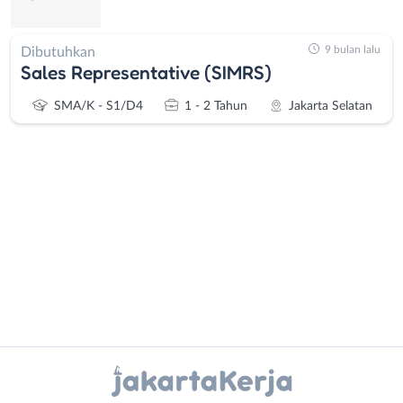
9 bulan lalu
Dibutuhkan
Sales Representative (SIMRS)
SMA/K - S1/D4
1 - 2 Tahun
Jakarta Selatan
Administrasi
Bebas
Ahli
(Remote
Gizi
Work)
Ahli
Bekasi
Instagram
WhatsApp
Kecantikan
Bogor
Analis
Depok
X - Twitter
Telegram
/
Jakarta
Peneliti
Barat
Kanal Lainnya..
Animator
Jakarta