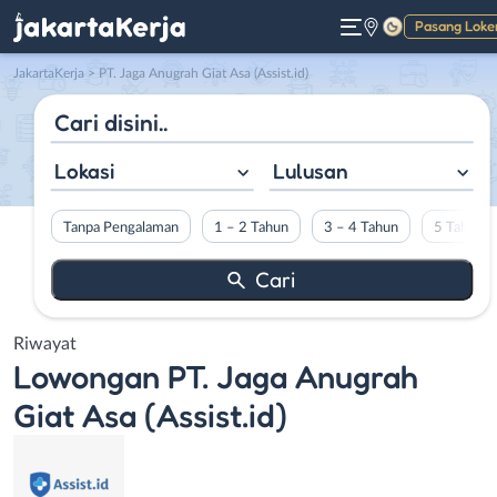
Pasang Loke
Gelap
JakartaKerja
>
PT. Jaga Anugrah Giat Asa (Assist.id)
Lokasi
Lulusan
Tanpa Pengalaman
1 – 2 Tahun
3 – 4 Tahun
5 Tahun L
Riwayat
Lowongan
PT. Jaga Anugrah
Giat Asa (Assist.id)