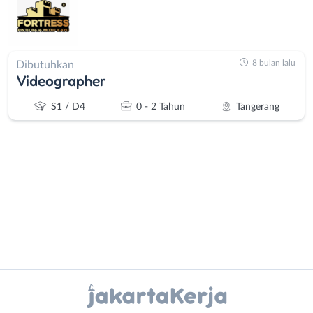
8 bulan lalu
Dibutuhkan
Videographer
S1 / D4
0 - 2 Tahun
Tangerang
Administrasi
Bebas
Ahli
(Remote
Gizi
Work)
Instagram
WhatsApp
Ahli
Bekasi
Kecantikan
Bogor
X - Twitter
Telegram
Analis
Depok
/
Jakarta
Kanal Lainnya..
Peneliti
Barat