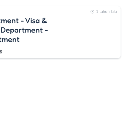
1 tahun lalu
tment - Visa &
 Department -
rtment
g