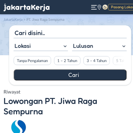
Pasang Loke
Gelap
JakartaKerja
>
PT. Jiwa Raga Sempurna
Lokasi
Lulusan
Tanpa Pengalaman
1 – 2 Tahun
3 – 4 Tahun
5 Tahun L
Riwayat
Lowongan
PT. Jiwa Raga
Sempurna