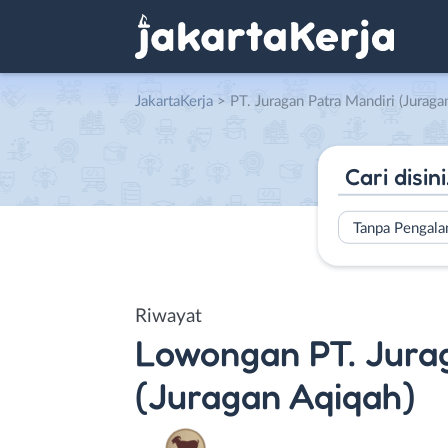
JakartaKerja
>
PT. Juragan Patra Mandiri (Juraga
Tanpa Pengal
Riwayat
Lowongan
PT. Jura
(Juragan Aqiqah)