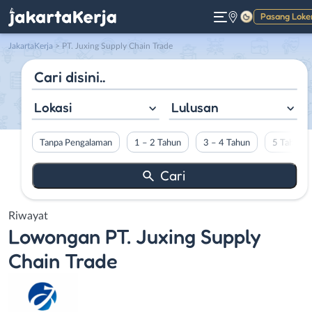
Pasang Loke
Gelap
JakartaKerja
>
PT. Juxing Supply Chain Trade
Lokasi
Lulusan
Tanpa Pengalaman
1 – 2 Tahun
3 – 4 Tahun
5 Tahun L
Riwayat
Lowongan
PT. Juxing Supply
Chain Trade