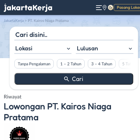
Pasang Loke
Gelap
JakartaKerja
>
PT. Kairos Niaga Pratama
Lokasi
Lulusan
Tanpa Pengalaman
1 – 2 Tahun
3 – 4 Tahun
5 Tahun L
Riwayat
Lowongan
PT. Kairos Niaga
Pratama