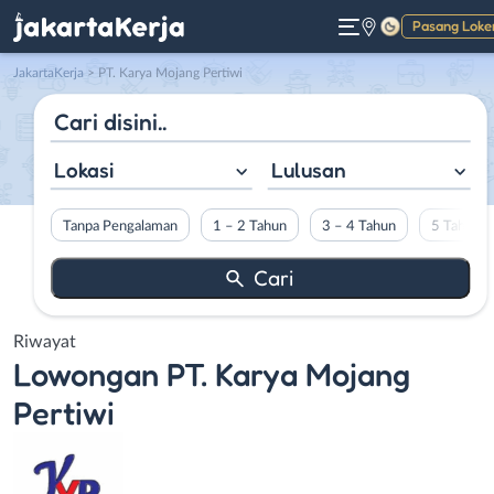
Pasang Loke
Gelap
JakartaKerja
>
PT. Karya Mojang Pertiwi
Lokasi
Lulusan
Tanpa Pengalaman
1 – 2 Tahun
3 – 4 Tahun
5 Tahun L
Riwayat
Lowongan
PT. Karya Mojang
Pertiwi