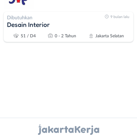
9 bulan lalu
Dibutuhkan
Desain Interior
S1 / D4
0 - 2 Tahun
Jakarta Selatan
Administrasi
Bebas
Ahli
(Remote
Gizi
Work)
Ahli
Bekasi
Instagram
WhatsApp
Kecantikan
Bogor
Analis
Depok
X - Twitter
Telegram
/
Jakarta
Peneliti
Barat
Kanal Lainnya..
Animator
Jakarta