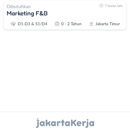
7 bulan lalu
Dibutuhkan
Marketing F&B
D1-D3 & S1/D4
0 - 2 Tahun
Jakarta Timur
Administrasi
Bebas
Ahli
(Remote
Gizi
Work)
Ahli
Bekasi
Kecantikan
Bogor
Analis
Depok
Instagram
WhatsApp
/
Jakarta
Peneliti
Barat
X - Twitter
Telegram
Animator
Jakarta
Apoteker
Pusat
Kanal Lainnya..
Arsitek
Jakarta