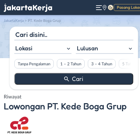
Pasang Loke
Gelap
JakartaKerja
>
PT. Kede Boga Grup
Lokasi
Lulusan
Tanpa Pengalaman
1 – 2 Tahun
3 – 4 Tahun
5 Tahun L
Riwayat
Lowongan
PT. Kede Boga Grup