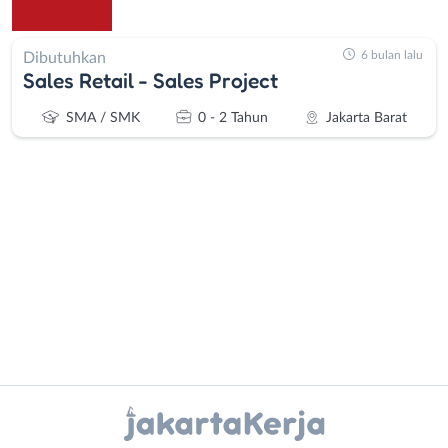
6 bulan lalu
Dibutuhkan
Sales Retail - Sales Project
SMA / SMK
0 - 2 Tahun
Jakarta Barat
Administrasi
Bebas
Ahli
(Remote
Gizi
Work)
Ahli
Bekasi
Instagram
WhatsApp
Kecantikan
Bogor
Analis
Depok
X - Twitter
Telegram
/
Jakarta
Peneliti
Barat
Kanal Lainnya..
Animator
Jakarta