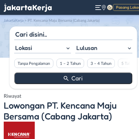
Pasang Loke
Gelap
JakartaKerja
>
PT. Kencana Maju Bersama (Cabang Jakarta)
Lokasi
Lulusan
Tanpa Pengalaman
1 – 2 Tahun
3 – 4 Tahun
5 Tahun L
Riwayat
Lowongan
PT. Kencana Maju
Bersama (Cabang Jakarta)