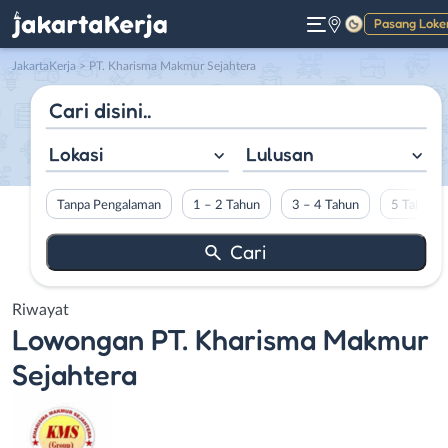
Pasang Loke
Gelap
JakartaKerja
>
PT. Kharisma Makmur Sejahtera
Lokasi
Lulusan
Tanpa Pengalaman
1 – 2 Tahun
3 – 4 Tahun
5 Tahun L
Riwayat
Lowongan
PT. Kharisma Makmur
Sejahtera