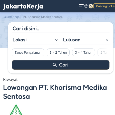
Pasang Loke
Gelap
JakartaKerja
>
PT. Kharisma Medika Sentosa
Lokasi
Lulusan
Tanpa Pengalaman
1 – 2 Tahun
3 – 4 Tahun
5 Tahun L
Riwayat
Lowongan
PT. Kharisma Medika
Sentosa