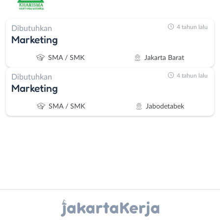
4 tahun lalu
Dibutuhkan
Marketing
SMA / SMK
Jakarta Barat
4 tahun lalu
Dibutuhkan
Marketing
SMA / SMK
Jabodetabek
Instagram
WhatsApp
Administrasi
Bebas
Ahli
(Remote
X - Twitter
Telegram
Gizi
Work)
Ahli
Bekasi
Kanal Lainnya..
Kecantikan
Bogor