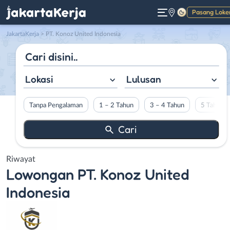
Pasang Loke
Gelap
JakartaKerja
>
PT. Konoz United Indonesia
Lokasi
Lulusan
Tanpa Pengalaman
1 – 2 Tahun
3 – 4 Tahun
5 Tahun L
Riwayat
Lowongan
PT. Konoz United
Indonesia