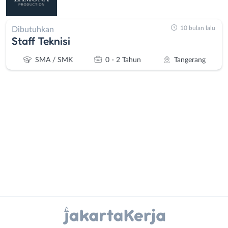
10 bulan lalu
Dibutuhkan
Staff Teknisi
SMA / SMK
0 - 2 Tahun
Tangerang
Administrasi
Bebas
Ahli
(Remote
Gizi
Work)
Ahli
Bekasi
Instagram
WhatsApp
Kecantikan
Bogor
Analis
Depok
X - Twitter
Telegram
/
Jakarta
Peneliti
Barat
Kanal Lainnya..
Animator
Jakarta