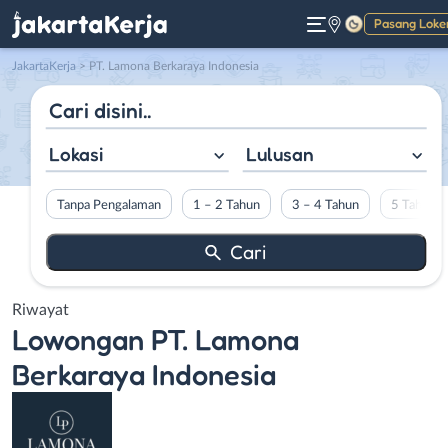
Pasang Loke
Gelap
JakartaKerja
>
PT. Lamona Berkaraya Indonesia
Lokasi
Lulusan
Tanpa Pengalaman
1 – 2 Tahun
3 – 4 Tahun
5 Tahun L
Riwayat
Lowongan
PT. Lamona
Berkaraya Indonesia