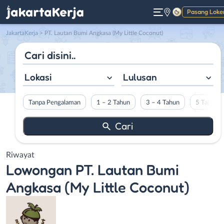
Pasang Loke
Gelap
JakartaKerja
>
PT. Lautan Bumi Angkasa (My Little Coconut)
Lokasi
Lulusan
Tanpa Pengalaman
1 – 2 Tahun
3 – 4 Tahun
5 Tahun L
Riwayat
Lowongan
PT. Lautan Bumi
Angkasa (My Little Coconut)