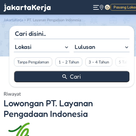
Pasang Loke
Gelap
JakartaKerja
>
PT. Layanan Pengadaan Indonesia
Lokasi
Lulusan
Tanpa Pengalaman
1 – 2 Tahun
3 – 4 Tahun
5 Tahun L
Riwayat
Lowongan
PT. Layanan
Pengadaan Indonesia