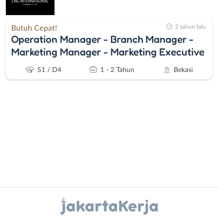
2 tahun lalu
Butuh Cepat!
Operation Manager - Branch Manager -
Marketing Manager - Marketing Executive
S1 / D4
1 - 2 Tahun
Bekasi
Administrasi
Bebas
Ahli
(Remote
Gizi
Work)
Instagram
WhatsApp
Ahli
Bekasi
Kecantikan
Bogor
X - Twitter
Telegram
Analis
Depok
/
Jakarta
Kanal Lainnya..
Peneliti
Barat