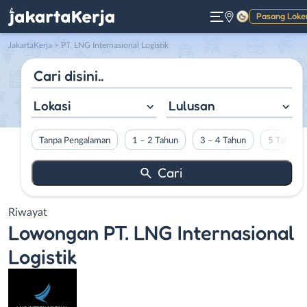
Pasang Loke
Gelap
JakartaKerja
>
PT. LNG Internasional Logistik
Lokasi
Lulusan
Tanpa Pengalaman
1 – 2 Tahun
3 – 4 Tahun
5 Tahun L
Riwayat
Lowongan
PT. LNG Internasional
Logistik