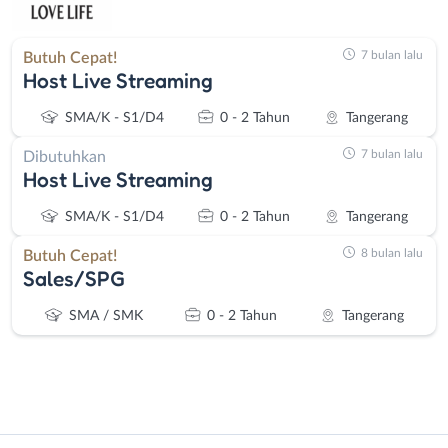
7 bulan lalu
Butuh Cepat!
Host Live Streaming
SMA/K - S1/D4
0 - 2 Tahun
Tangerang
7 bulan lalu
Dibutuhkan
Host Live Streaming
SMA/K - S1/D4
0 - 2 Tahun
Tangerang
8 bulan lalu
Butuh Cepat!
Sales/SPG
SMA / SMK
0 - 2 Tahun
Tangerang
Instagram
WhatsApp
Administrasi
Bebas
X - Twitter
Telegram