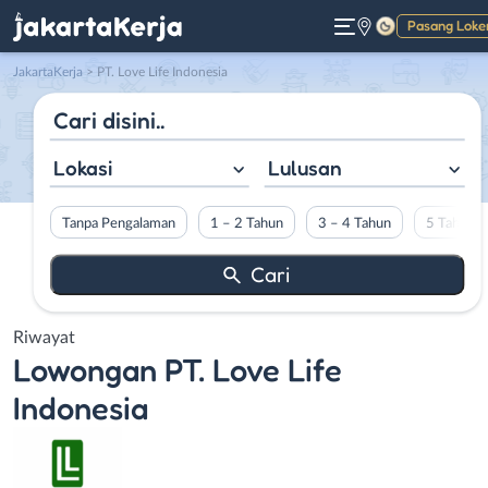
Pasang Loke
Gelap
JakartaKerja
>
PT. Love Life Indonesia
Lokasi
Lulusan
Tanpa Pengalaman
1 – 2 Tahun
3 – 4 Tahun
5 Tahun L
Riwayat
Lowongan
PT. Love Life
Indonesia