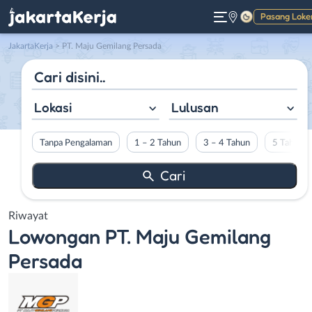
Pasang Loke
Gelap
JakartaKerja
>
PT. Maju Gemilang Persada
Lokasi
Lulusan
Tanpa Pengalaman
1 – 2 Tahun
3 – 4 Tahun
5 Tahun L
Riwayat
Lowongan
PT. Maju Gemilang
Persada