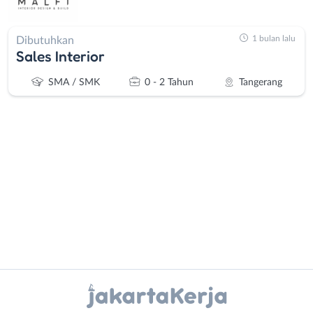
1 bulan lalu
Dibutuhkan
Sales Interior
SMA / SMK
0 - 2 Tahun
Tangerang
Administrasi
Bebas
Ahli
(Remote
Gizi
Work)
Ahli
Bekasi
Instagram
WhatsApp
Kecantikan
Bogor
Analis
Depok
X - Twitter
Telegram
/
Jakarta
Peneliti
Barat
Kanal Lainnya..
Animator
Jakarta