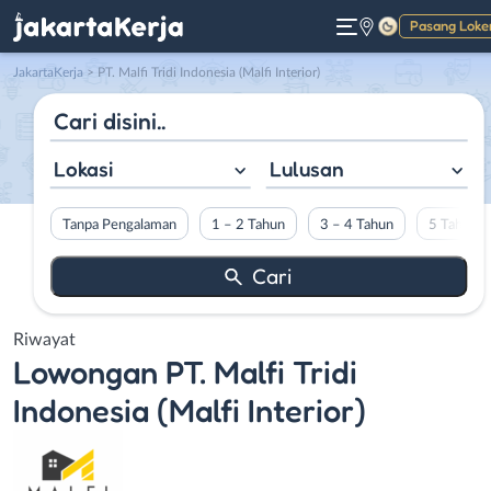
Pasang Loke
Gelap
JakartaKerja
>
PT. Malfi Tridi Indonesia (Malfi Interior)
Lokasi
Lulusan
Tanpa Pengalaman
1 – 2 Tahun
3 – 4 Tahun
5 Tahun L
Riwayat
Lowongan
PT. Malfi Tridi
Indonesia (Malfi Interior)