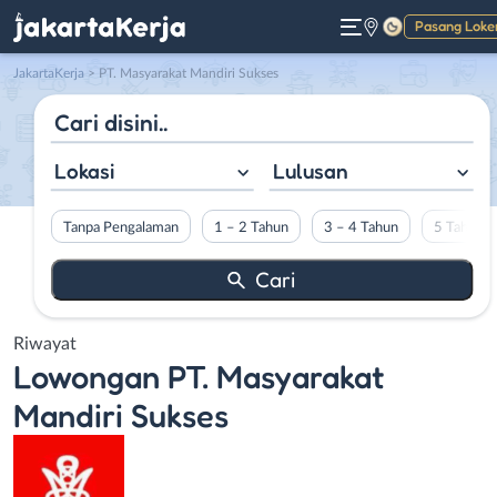
Pasang Loke
Gelap
JakartaKerja
>
PT. Masyarakat Mandiri Sukses
Lokasi
Lulusan
Tanpa Pengalaman
1 – 2 Tahun
3 – 4 Tahun
5 Tahun L
Riwayat
Lowongan
PT. Masyarakat
Mandiri Sukses