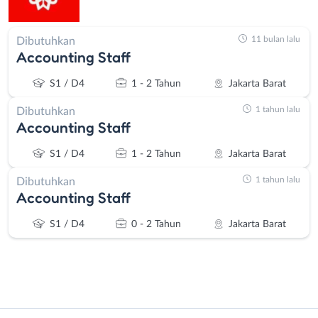
11 bulan lalu
Dibutuhkan
Accounting Staff
S1 / D4
1 - 2 Tahun
Jakarta Barat
1 tahun lalu
Dibutuhkan
Accounting Staff
S1 / D4
1 - 2 Tahun
Jakarta Barat
1 tahun lalu
Dibutuhkan
Accounting Staff
S1 / D4
0 - 2 Tahun
Jakarta Barat
Instagram
WhatsApp
Administrasi
Bebas
X - Twitter
Telegram