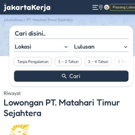
Pasang Loke
Gelap
JakartaKerja
>
PT. Matahari Timur Sejahtera
Lokasi
Lulusan
Tanpa Pengalaman
1 – 2 Tahun
3 – 4 Tahun
5 Tahun L
Riwayat
Lowongan
PT. Matahari Timur
Sejahtera