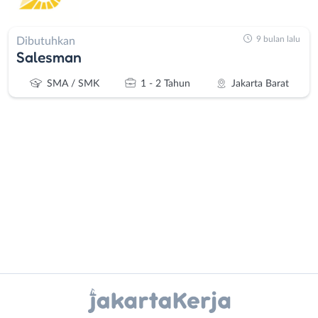
9 bulan lalu
Dibutuhkan
Salesman
SMA / SMK
1 - 2 Tahun
Jakarta Barat
Administrasi
Bebas
Ahli
(Remote
Gizi
Work)
Ahli
Bekasi
Instagram
WhatsApp
Kecantikan
Bogor
Analis
Depok
X - Twitter
Telegram
/
Jakarta
Peneliti
Barat
Kanal Lainnya..
Animator
Jakarta