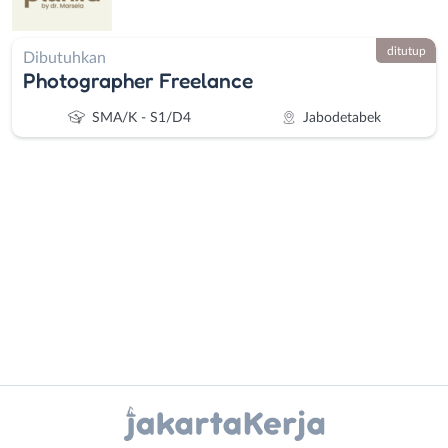
ditutup
Dibutuhkan
Photographer Freelance
SMA/K - S1/D4
Jabodetabek
Administrasi
Bebas
Ahli
(Remote
Gizi
Work)
Ahli
Bekasi
Instagram
WhatsApp
Kecantikan
Bogor
Analis
Depok
X - Twitter
Telegram
/
Jakarta
Peneliti
Barat
Kanal Lainnya..
Animator
Jakarta