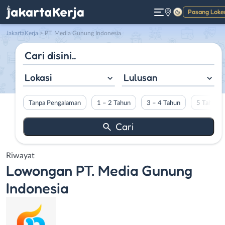
Pasang Loke
Gelap
JakartaKerja
>
PT. Media Gunung Indonesia
Lokasi
Lulusan
Tanpa Pengalaman
1 – 2 Tahun
3 – 4 Tahun
5 Tahun L
Riwayat
Lowongan
PT. Media Gunung
Indonesia