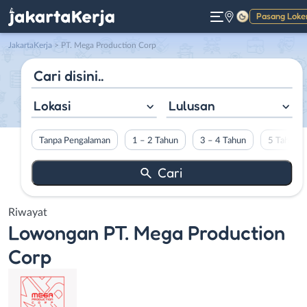
Pasang Loke
Gelap
JakartaKerja
>
PT. Mega Production Corp
Lokasi
Lulusan
Tanpa Pengalaman
1 – 2 Tahun
3 – 4 Tahun
5 Tahun L
Riwayat
Lowongan
PT. Mega Production
Corp